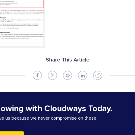
Share This Article
rowing with Cloudways Today.
ove us because we never compromise on these