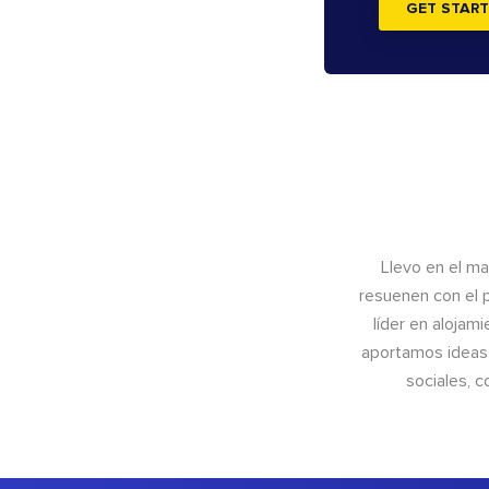
GET START
Llevo en el m
resuenen con el 
líder en alojam
aportamos ideas,
sociales, 