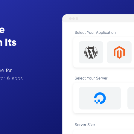
e
 Its
e for
ver & apps