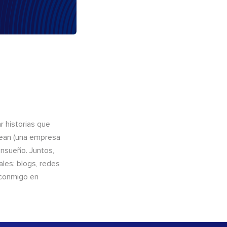
 historias que
cean (una empresa
ensueño. Juntos,
les: blogs, redes
 conmigo en