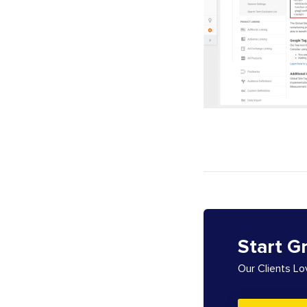
Start G
Our Clients L