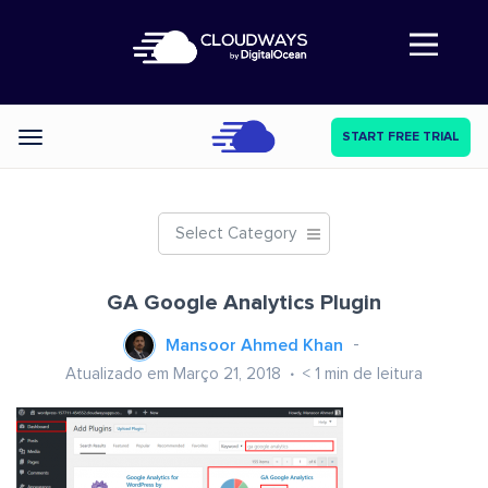
Abre a navegação
START FREE TRIAL
Categories
Select Category
GA Google Analytics Plugin
Mansoor Ahmed Khan
Atualizado em Março 21, 2018
< 1
min de leitura