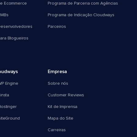
e Ecommerce
Programa de Parceria com Agências
SMBs
Programa de Indicação Cloudways
esenvolvedores
Parceiros
ra Blogueiros
oudways
Empresa
WP Engine
Sobre nós
insta
Customer Reviews
ostinger
Kit de Imprensa
SiteGround
Mapa do Site
Carreiras