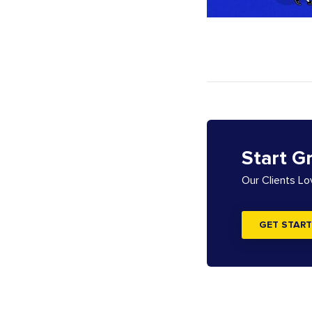
Start G
Our Clients L
GET START