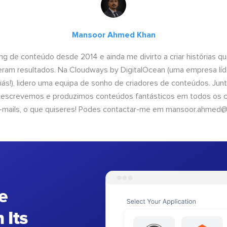
Mansoor Ahmed Khan
ng de conteúdo desde 2014 e ainda me divirto a criar histórias 
geram resultados. Na Cloudways by DigitalOcean (uma empresa líd
iás!), lidero uma equipa de sonho de criadores de conteúdos. Ju
, escrevemos e produzimos conteúdos fantásticos em todos os ca
e-mails, o que quiseres! Podes contactar-me em
mansoor.ahmed@
e
 Its