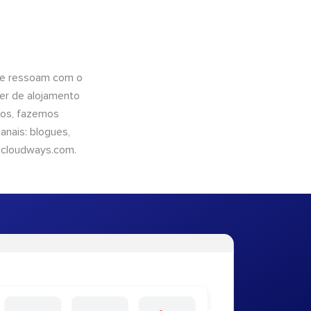
que ressoam com o
er de alojamento
ntos, fazemos
nais: blogues,
cloudways.com
.