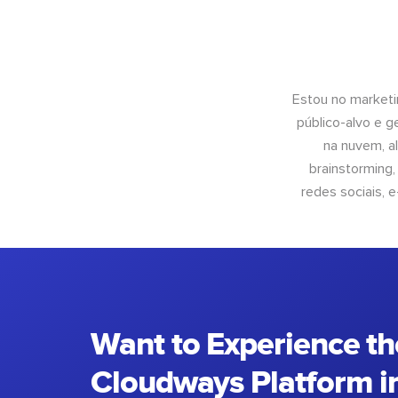
Estou no marketi
público-alvo e 
na nuvem, al
brainstorming
redes sociais, 
Want to Experience th
Cloudways Platform in