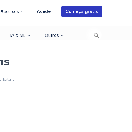
Acede
Começa grátis
Recursos
IA & ML
Outros
ns
e leitura