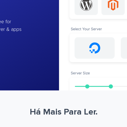
e for
ver & apps
Há Mais Para Ler.