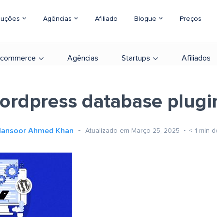
luções
Agências
Afiliado
Blogue
Preços
-commerce
Agências
Startups
Afiliados
ordpress database plugi
ansoor Ahmed Khan
Atualizado em Março 25, 2025
< 1
min d