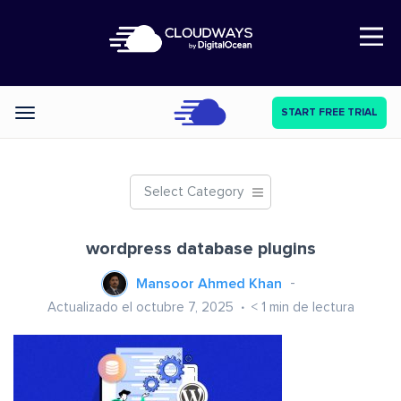
Open Nav
START FREE TRIAL
Categories
Select Category
wordpress database plugins
Mansoor Ahmed Khan
Actualizado el octubre 7, 2025
< 1
min de lectura