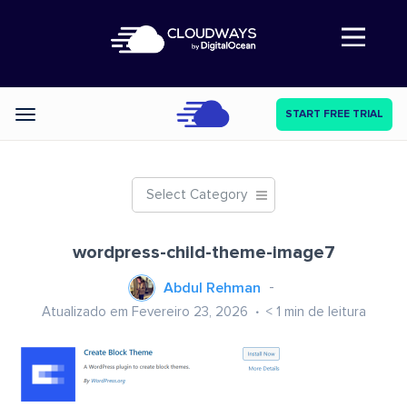
Abre a navegação
START FREE TRIAL
Categories
Select Category
wordpress-child-theme-image7
Abdul Rehman
Atualizado em Fevereiro 23, 2026
< 1
min de leitura