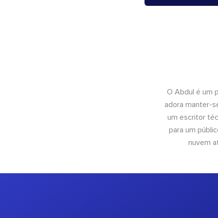
O Abdul é um pr
adora manter-se
um escritor té
para um públic
nuvem at