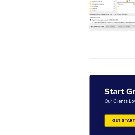
Start G
Our Clients L
GET START