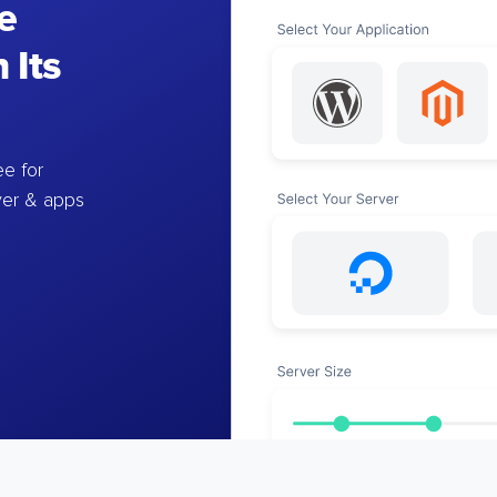
e
 Its
e for
ver & apps