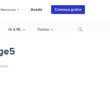
Acede
Começa grátis
Recursos
IA & ML
Outros
ge5
eitura