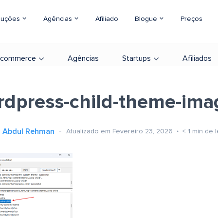
luções
Agências
Afiliado
Blogue
Preços
-commerce
Agências
Startups
Afiliados
rdpress-child-theme-ima
Abdul Rehman
Atualizado em Fevereiro 23, 2026
< 1
min de l