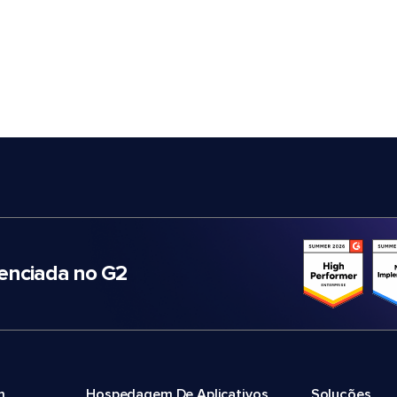
nciada no G2
m
Hospedagem De Aplicativos
Soluções