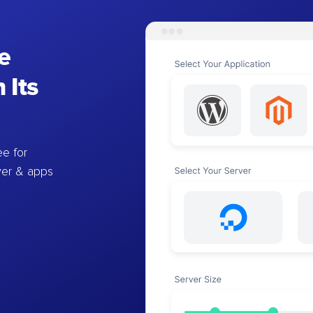
e
 Its
e for
ver & apps