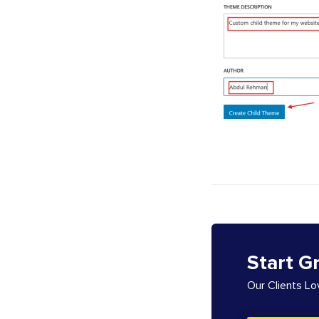
Start G
Our Clients L