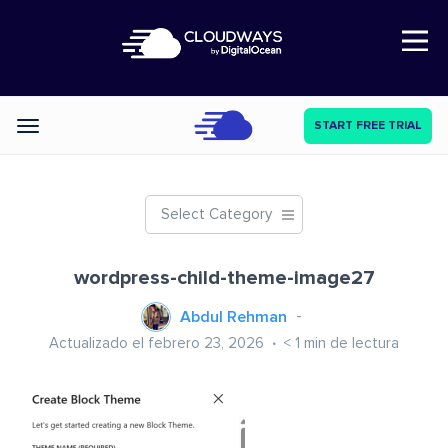
Open Nav
START FREE TRIAL
Categories
Select Category
wordpress-child-theme-image27
Abdul Rehman
Actualizado el febrero 23, 2026
< 1
min de lectura