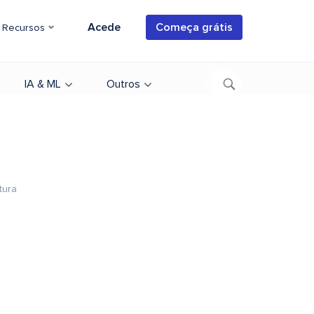
Acede
Começa grátis
Recursos
IA & ML
Outros
tura