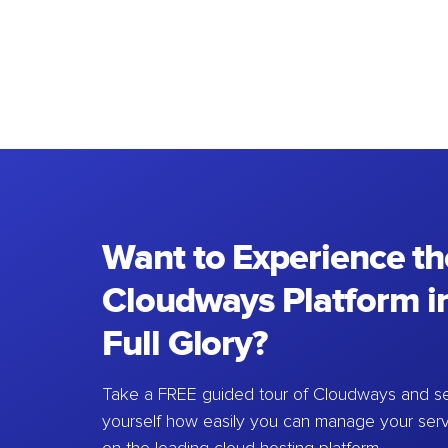
Want to Experience th
Cloudways Platform in
Full Glory?
Take a FREE guided tour of Cloudways and se
yourself how easily you can manage your ser