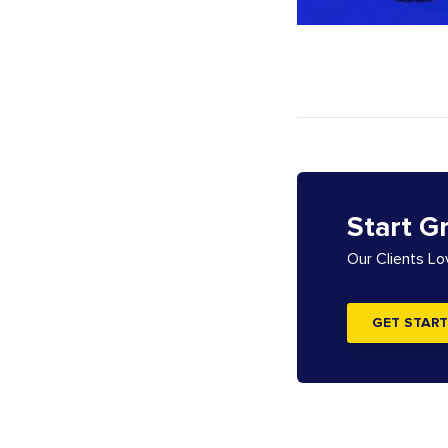
Start G
Our Clients L
GET START