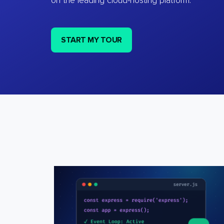
on the leading cloud-hosting platform.
START MY TOUR