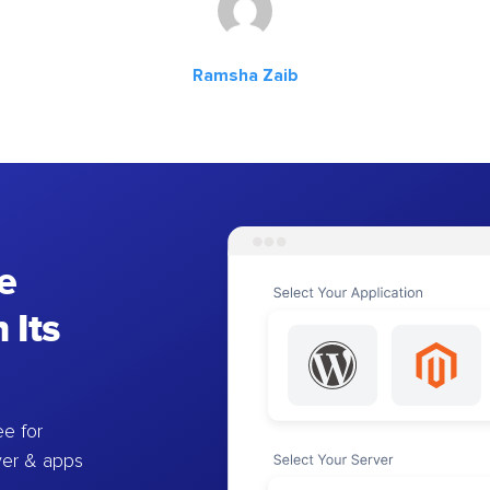
Ramsha Zaib
e
 Its
e for
ver & apps