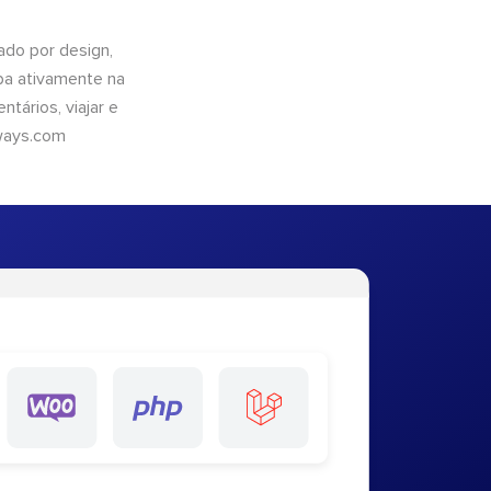
do por design,
pa ativamente na
tários, viajar e
ways.com