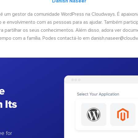
Danish Naseer
 é um gestor da comunidade WordPress na Cloudways. É apaixona
 e envolvimento com as pessoas para as ajudar. Também partici
 partilhar os seus conhecimentos. Além disso, adora ver documen
empo com a família. Podes contactá-lo em
danish.naseer@cloud
e
 Its
e for