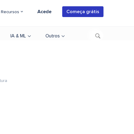
Acede
Começa grátis
Recursos
IA & ML
Outros
tura