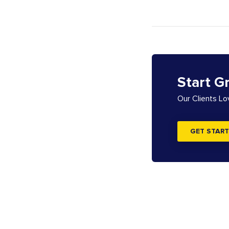
Start G
Our Clients L
GET START