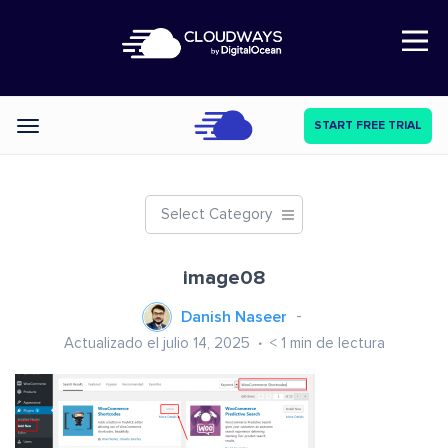
Open Nav
START FREE TRIAL
Categories
Select Category
image08
Danish Naseer
Actualizado el julio 14, 2025
< 1
min de lectura