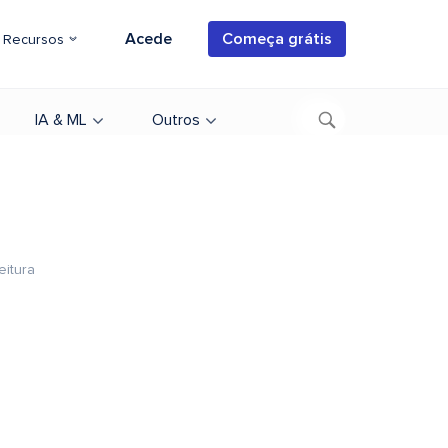
Acede
Começa grátis
Recursos
IA & ML
Outros
!
eitura