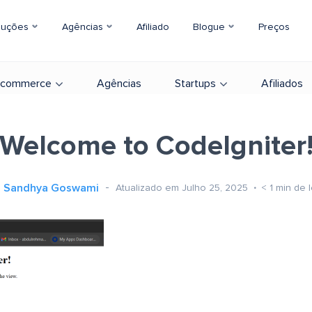
luções
Agências
Afiliado
Blogue
Preços
-commerce
Agências
Startups
Afiliados
Welcome to CodeIgniter
Sandhya Goswami
Atualizado em Julho 25, 2025
< 1
min de l