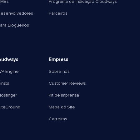
SMBs
Programa de Indicação Cloudways
esenvolvedores
Parceiros
ra Blogueiros
oudways
Empresa
WP Engine
Sobre nós
insta
Customer Reviews
ostinger
Kit de Imprensa
SiteGround
Mapa do Site
Carreiras