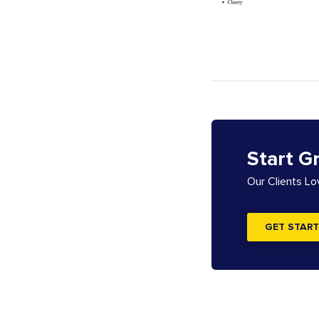
Start G
Our Clients L
GET START