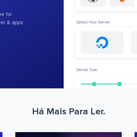
e for
ver & apps
Há Mais Para Ler.