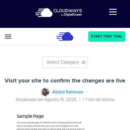
Abre a navegação
START FREE TRIAL
Categories
Select Category
Visit your site to confirm the changes are live
Abdul Rehman
Atualizado em Agosto 15, 2025
< 1
min de leitura