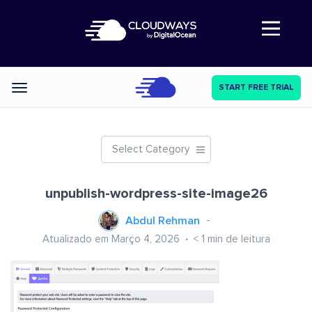
Abre a navegação
START FREE TRIAL
Categories
Select Category
unpublish-wordpress-site-image26
Abdul Rehman
Atualizado em Março 4, 2026
< 1
min de leitura