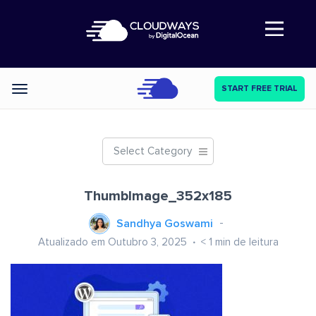
Abre a navegação
START FREE TRIAL
Categories
Select Category
ThumbImage_352x185
Sandhya Goswami
Atualizado em Outubro 3, 2025
< 1
min de leitura