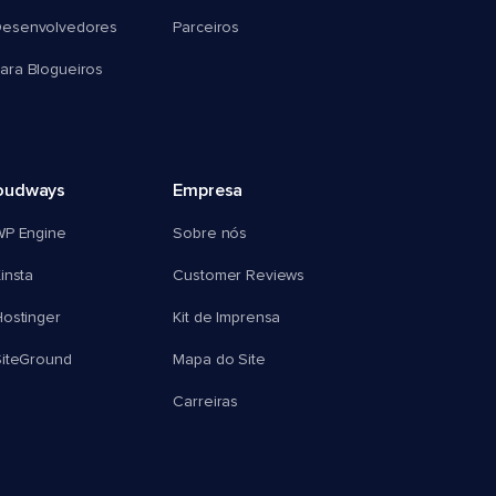
esenvolvedores
Parceiros
ra Blogueiros
oudways
Empresa
WP Engine
Sobre nós
insta
Customer Reviews
ostinger
Kit de Imprensa
SiteGround
Mapa do Site
Carreiras