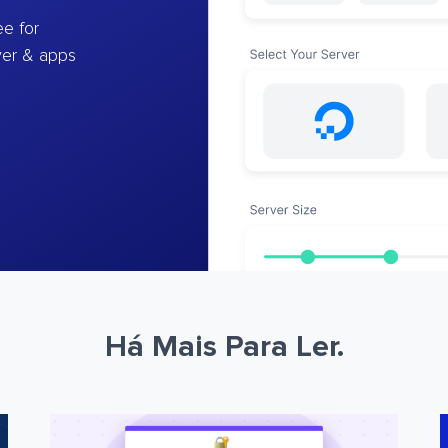
e for
ver & apps
Há Mais Para Ler.