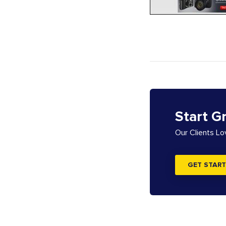
Start G
Our Clients L
GET START