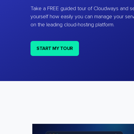
Take a FREE guided tour of Cloudways and se
yourself how easily you can manage your ser
on the leading cloud-hosting platform.
START MY TOUR