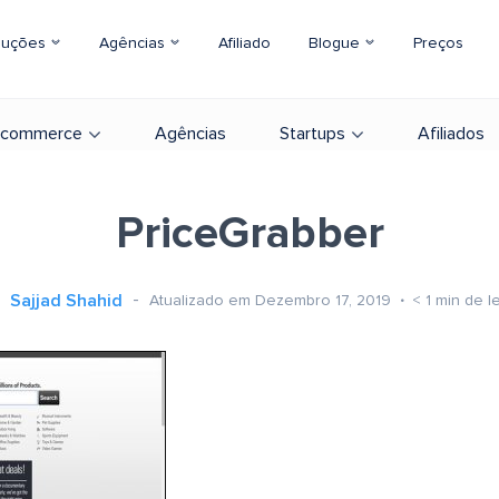
luções
Agências
Afiliado
Blogue
Preços
-commerce
Agências
Startups
Afiliados
PriceGrabber
Sajjad Shahid
Atualizado em Dezembro 17, 2019
< 1
min de le