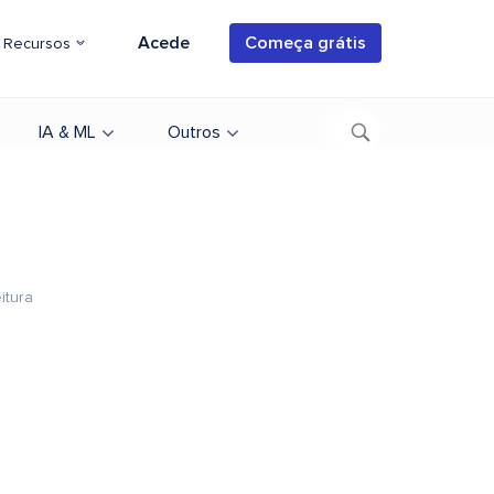
Acede
Começa grátis
Recursos
IA & ML
Outros
itura