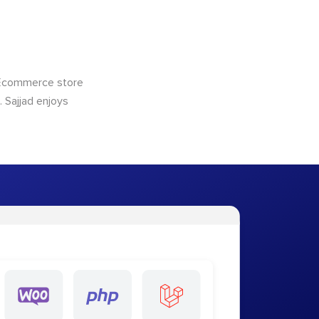
 Ecommerce store
 Sajjad enjoys