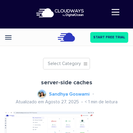
Abre a navegação
START FREE TRIAL
Categories
Select Category
server-side caches
Sandhya Goswami
Atualizado em Agosto 27, 2025
< 1
min de leitura