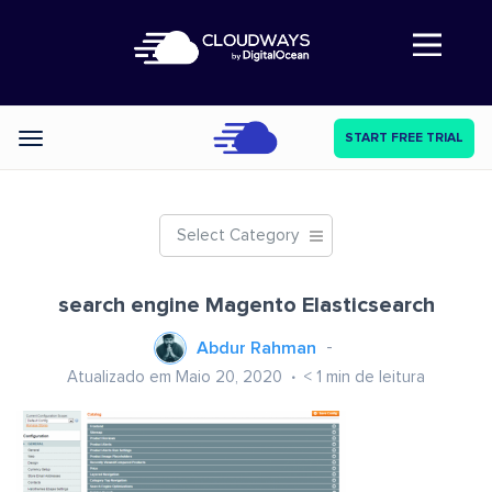
Abre a navegação
START FREE TRIAL
Categories
Select Category
search engine Magento Elasticsearch
Abdur Rahman
Atualizado em Maio 20, 2020
< 1
min de leitura