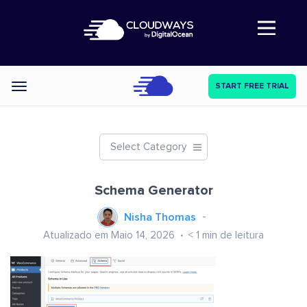
Abre a navegação
START FREE TRIAL
Categories
Select Category
Schema Generator
Nisha Thomas
Atualizado em Maio 14, 2026
< 1
min de leitura