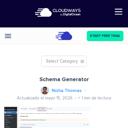
Open Nav
START FREE TRIAL
Categories
Select Category
Schema Generator
Nisha Thomas
Actualizado el mayo 15, 2026
< 1
min de lectura