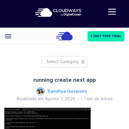
Abre a navegação
START FREE TRIAL
Categories
Select Category
running create next app
Sandhya Goswami
Atualizado em Agosto 7, 2026
< 1
min de leitura