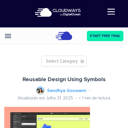
Abre a navegação
START FREE TRIAL
Categories
Select Category
Reusable Design Using Symbols
Sandhya Goswami
Atualizado em Julho 31, 2025
< 1
min de leitura