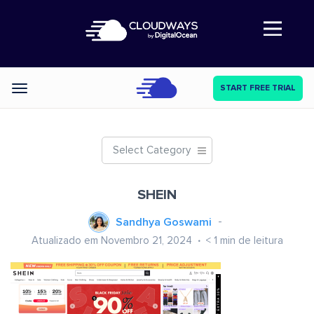
Abre a navegação
START FREE TRIAL
Categories
Select Category
SHEIN
Sandhya Goswami
Atualizado em Novembro 21, 2024
< 1
min de leitura