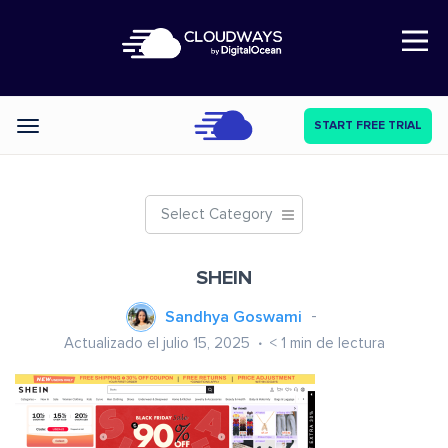
Open Nav
START FREE TRIAL
Categories
Select Category
SHEIN
Sandhya Goswami
Actualizado el julio 15, 2025
< 1
min de lectura