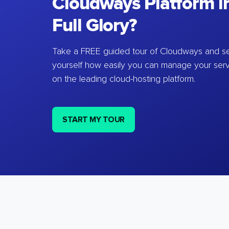
Cloudways Platform in
Full Glory?
Take a FREE guided tour of Cloudways and se
yourself how easily you can manage your ser
on the leading cloud-hosting platform.
START MY TOUR