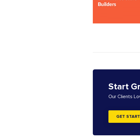
Start G
Our Clients L
GET START