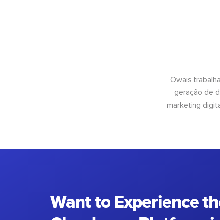
Owais trabalh
geração de d
marketing digit
Want to Experience th