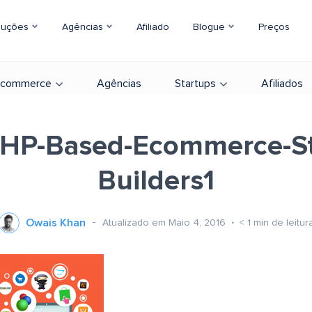
luções
Agências
Afiliado
Blogue
Preços
-commerce
Agências
Startups
Afiliados
PHP-Based-Ecommerce-St
Builders1
Owais Khan
Atualizado em Maio 4, 2016
< 1
min de leitur