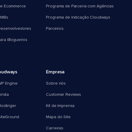
e Ecommerce
Programa de Parceria com Agências
SMBs
Programa de Indicação Cloudways
esenvolvedores
Parceiros
ra Blogueiros
oudways
Empresa
WP Engine
Sobre nós
insta
Customer Reviews
ostinger
Kit de Imprensa
SiteGround
Mapa do Site
Carreiras