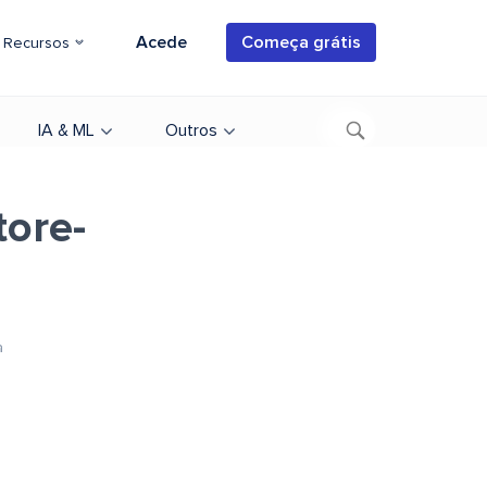
Acede
Começa grátis
Recursos
IA & ML
Outros
ore-
a