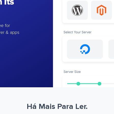
 Its
e for
ver & apps
Há Mais Para Ler.