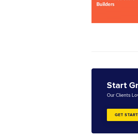
Start G
Our Clients L
GET START