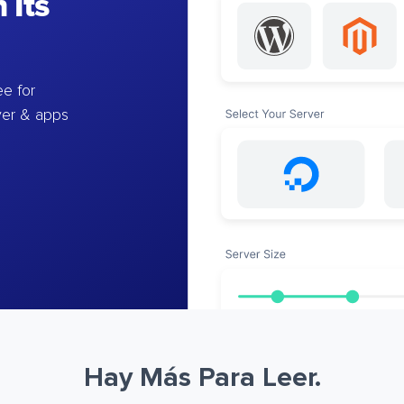
 Its
e for
ver & apps
Hay Más Para Leer.