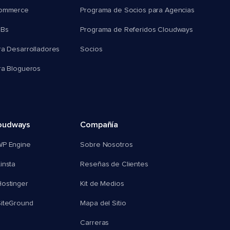
commerce
Programa de Socios para Agencias
MBs
Programa de Referidos Cloudways
ra Desarrolladores
Socios
ra Blogueros
oudways
Compañía
WP Engine
Sobre Nosotros
insta
Reseñas de Clientes
ostinger
Kit de Medios
SiteGround
Mapa del Sitio
Carreras