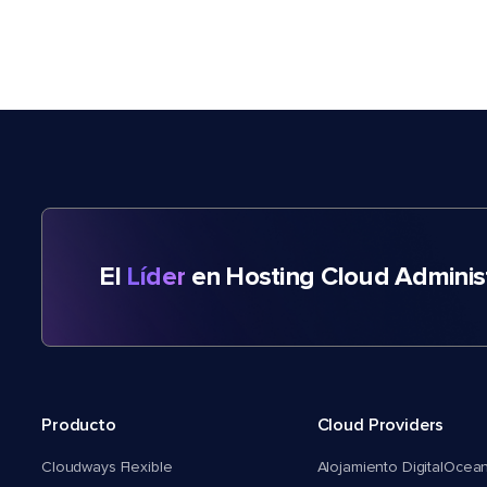
El
Líder
en Hosting Cloud Adminis
Producto
Cloud Providers
Cloudways Flexible
Alojamiento DigitalOcea