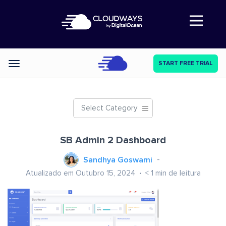
Abre a navegação
START FREE TRIAL
Categories
Select Category
SB Admin 2 Dashboard
Sandhya Goswami
Atualizado em Outubro 15, 2024
< 1
min de leitura