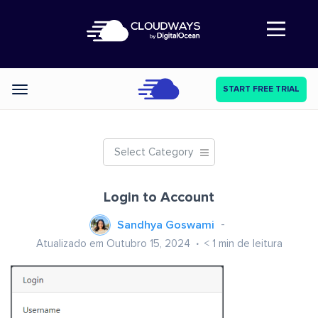
Abre a navegação
START FREE TRIAL
Categories
Select Category
Login to Account
Sandhya Goswami
Atualizado em Outubro 15, 2024
< 1
min de leitura