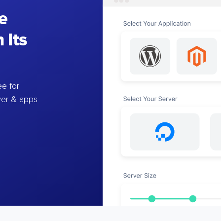
e
 Its
e for
ver & apps