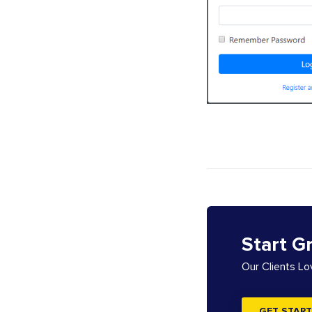
Start G
Our Clients L
GET START