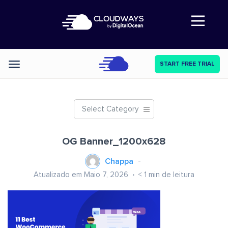
Abre a navegação
START FREE TRIAL
Categories
Select Category
OG Banner_1200x628
Chappa
Atualizado em Maio 7, 2026
< 1
min de leitura