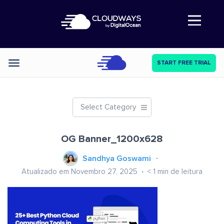
Abre a navegação
START FREE TRIAL
Categories
Select Category
OG Banner_1200x628
Sandhya Goswami
Atualizado em Novembro 27, 2025
< 1
min de leitura