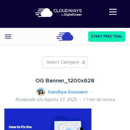
Abre a navegação
START FREE TRIAL
Categories
Select Category
OG Banner_1200x628
Sandhya Goswami
Atualizado em Agosto 27, 2025
< 1
min de leitura