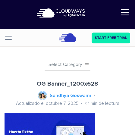
Open Nav
START FREE TRIAL
Categories
Select Category
OG Banner_1200x628
Sandhya Goswami
Actualizado el octubre 7, 2025
< 1
min de lectura