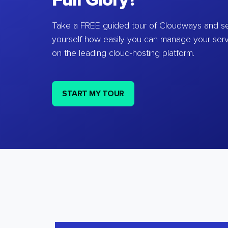
Full Glory?
Take a FREE guided tour of Cloudways and se
yourself how easily you can manage your ser
on the leading cloud-hosting platform.
START MY TOUR