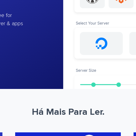
e for
ver & apps
Há Mais Para Ler.