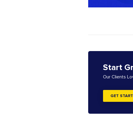
Start G
Our Clients L
GET START