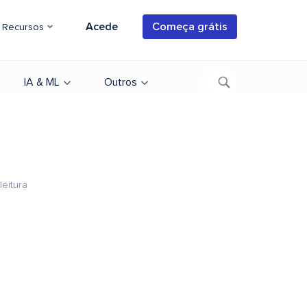
Acede
Começa grátis
Recursos
IA & ML
Outros
leitura