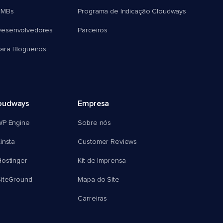
SMBs
Programa de Indicação Cloudways
esenvolvedores
Parceiros
ra Blogueiros
oudways
Empresa
WP Engine
Sobre nós
insta
Customer Reviews
ostinger
Kit de Imprensa
SiteGround
Mapa do Site
Carreiras