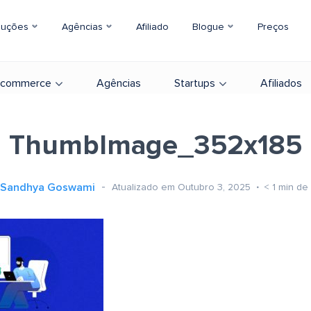
luções
Agências
Afiliado
Blogue
Preços
-commerce
Agências
Startups
Afiliados
ThumbImage_352x185
Sandhya Goswami
Atualizado em Outubro 3, 2025
< 1
min de 