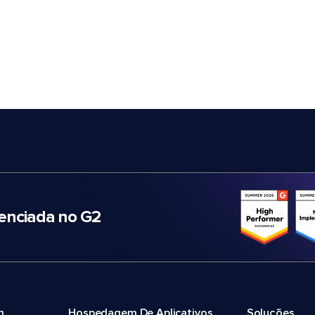
nciada no G2
m
Hospedagem De Aplicativos
Soluções