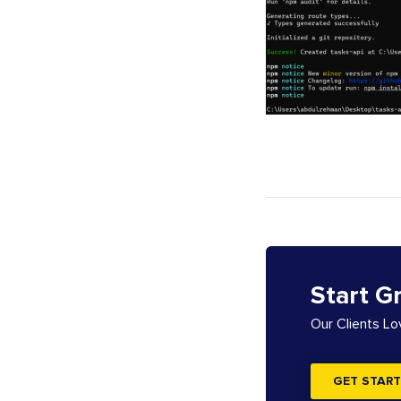
Start G
Our Clients L
GET START