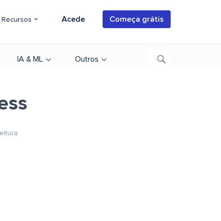
Acede
Começa grátis
Recursos
IA & ML
Outros
cess
eitura