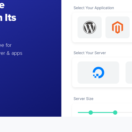
e
 Its
e for
ver & apps