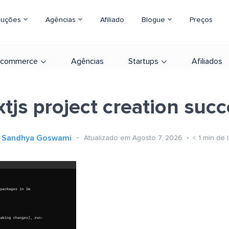
luções
Agências
Afiliado
Blogue
Preços
-commerce
Agências
Startups
Afiliados
tjs project creation suc
Sandhya Goswami
Atualizado em Agosto 7, 2026
< 1
min de l