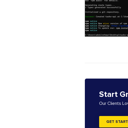
Start G
Our Clients L
GET START