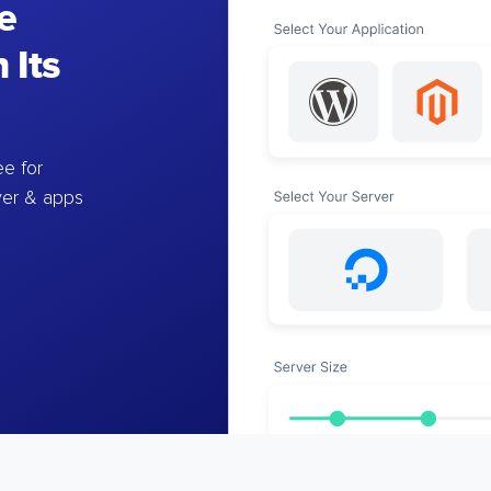
e
 Its
e for
ver & apps