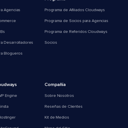
ra Agencias
Programa de Afiliados Cloudways
commerce
Programa de Socios para Agencias
MBs
Programa de Referidos Cloudways
ra Desarrolladores
Socios
ra Blogueros
oudways
Compañía
WP Engine
Sobre Nosotros
insta
Reseñas de Clientes
ostinger
Kit de Medios