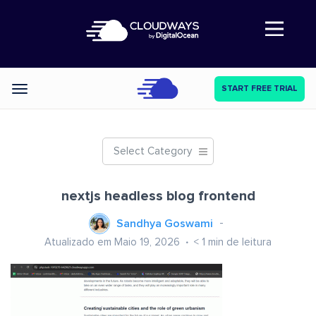
Abre a navegação
START FREE TRIAL
Categories
Select Category
nextjs headless blog frontend
Sandhya Goswami
Atualizado em Maio 19, 2026
< 1
min de leitura