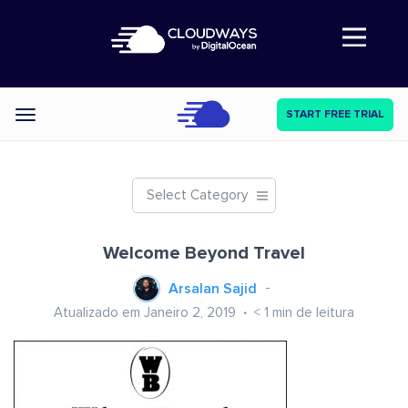
Abre a navegação
START FREE TRIAL
Categories
Select Category
Welcome Beyond Travel
Arsalan Sajid
Atualizado em Janeiro 2, 2019
< 1
min de leitura