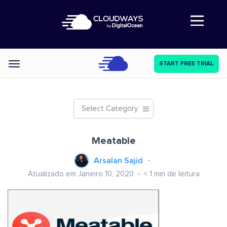
Abre a navegação
START FREE TRIAL
Categories
Select Category
Meatable
Arsalan Sajid
Atualizado em Janeiro 10, 2020
< 1
min de leitura