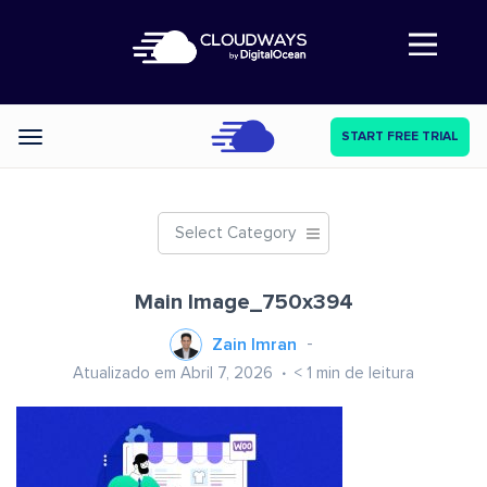
Abre a navegação
START FREE TRIAL
Categories
Select Category
Main Image_750x394
Zain Imran
Atualizado em Abril 7, 2026
< 1
min de leitura