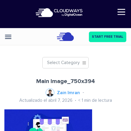
Open Nav
START FREE TRIAL
Categories
Select Category
Main Image_750x394
Zain Imran
Actualizado el abril 7, 2026
< 1
min de lectura