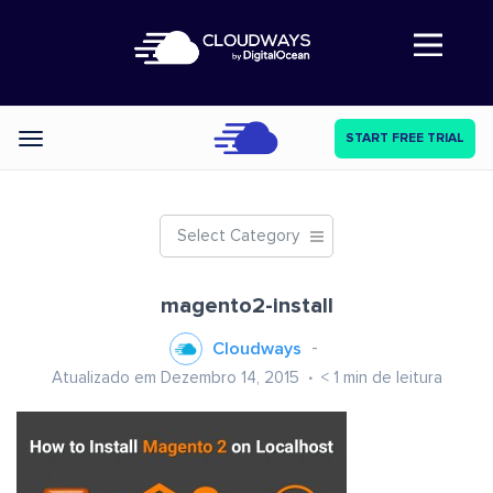
Abre a navegação
START FREE TRIAL
Categories
Select Category
magento2-install
Cloudways
Atualizado em Dezembro 14, 2015
< 1
min de leitura