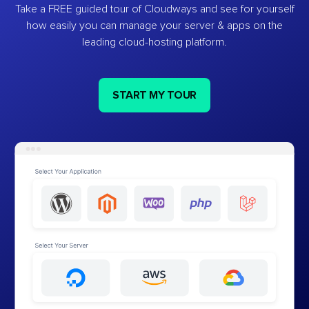
Take a FREE guided tour of Cloudways and see for yourself
how easily you can manage your server & apps on the
leading cloud-hosting platform.
START MY TOUR