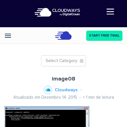
Abre a navegação
START FREE TRIAL
Categories
Select Category
image08
Cloudways
Atualizado em Dezembro 14, 2015
< 1
min de leitura