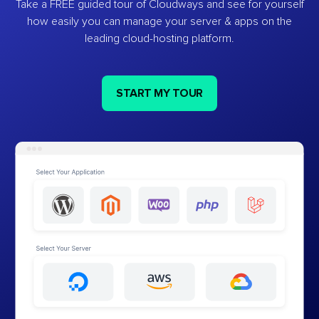
Take a FREE guided tour of Cloudways and see for yourself
how easily you can manage your server & apps on the
leading cloud-hosting platform.
START MY TOUR