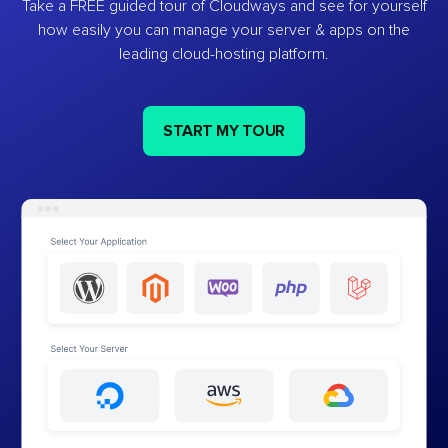
Take a FREE guided tour of Cloudways and see for yourself
how easily you can manage your server & apps on the
leading cloud-hosting platform.
START MY TOUR