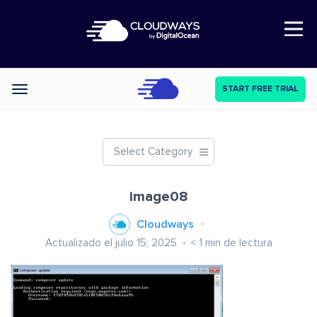
Open Nav
START FREE TRIAL
Categories
Select Category
image08
Cloudways
Actualizado el julio 15, 2025
< 1
min de lectura