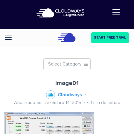
Abre a navegação
START FREE TRIAL
Categories
Select Category
image01
Cloudways
Atualizado em Dezembro 14, 2015
< 1
min de leitura