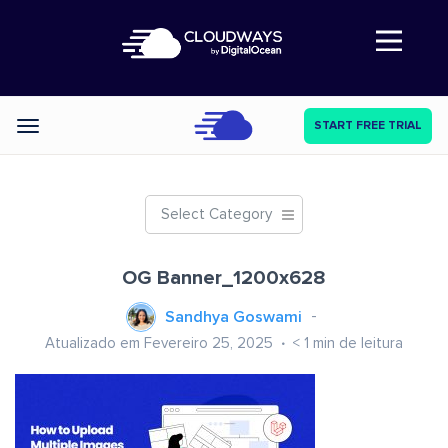
Abre a navegação
START FREE TRIAL
Categories
Select Category
OG Banner_1200x628
Sandhya Goswami
Atualizado em Fevereiro 25, 2025
< 1
min de leitura