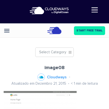
Abre a navegação
START FREE TRIAL
Categories
Select Category
image08
Cloudways
Atualizado em Dezembro 21, 2015
< 1
min de leitura