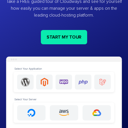
Take a FREE guided tour of Cloudways and see for yourself
how easily you can manage your server & apps on the
leading cloud-hosting platform.
START MY TOUR