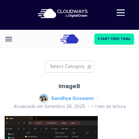
Abre a navegação
START FREE TRIAL
Categories
Select Category
image8
Sandhya Goswami
Atualizado em Setembro 26, 2025
< 1
min de leitura