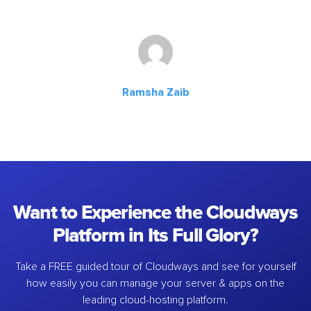
Ramsha Zaib
Want to Experience the Cloudways
Platform in Its Full Glory?
Take a FREE guided tour of Cloudways and see for yourself
how easily you can manage your server & apps on the
leading cloud-hosting platform.