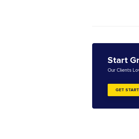
Start G
Our Clients L
GET START