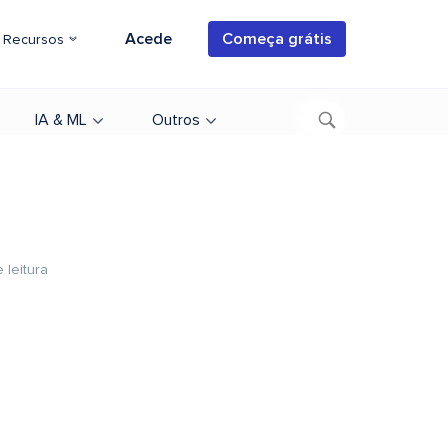
Acede
Começa grátis
Recursos
IA & ML
Outros
 leitura