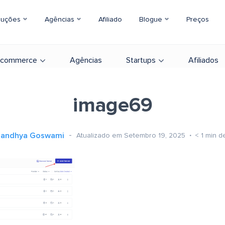
luções
Agências
Afiliado
Blogue
Preços
-commerce
Agências
Startups
Afiliados
image69
Sandhya Goswami
Atualizado em Setembro 19, 2025
< 1
min de