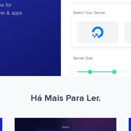
e for
ver & apps
Há Mais Para Ler.