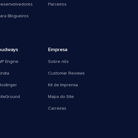
esenvolvedores
Parceiros
ra Blogueiros
oudways
Empresa
WP Engine
Sobre nós
insta
Customer Reviews
ostinger
Kit de Imprensa
SiteGround
Mapa do Site
Carreiras